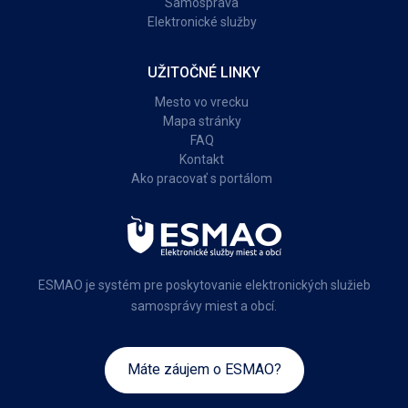
Samospráva
Elektronické služby
UŽITOČNÉ LINKY
Mesto vo vrecku
Mapa stránky
FAQ
Kontakt
Ako pracovať s portálom
ESMAO je systém pre poskytovanie elektronických služieb
samosprávy miest a obcí.
Máte záujem o ESMAO?