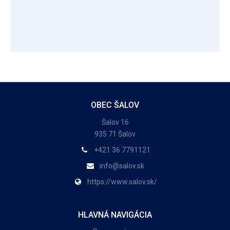
OBEC ŠALOV
Šalov 16
935 71 Šalov
+421 36 7791121
info@salov.sk
https://www.salov.sk/
HLAVNÁ NAVIGÁCIA