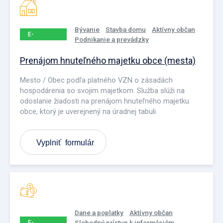
Bývanie
Stavba domu
Aktívny občan
E-
Podnikanie a prevádzky
PODANIE
Prenájom hnuteľného majetku obce (mesta)
Mesto / Obec podľa platného VZN o zásadách
hospodárenia so svojim majetkom. Služba slúži na
odoslanie žiadosti na prenájom hnuteľného majetku
obce, ktorý je uverejnený na úradnej tabuli.
Vyplniť formulár
Dane a poplatky
Aktívny občan
Slobodný prístup k informáciám
E-