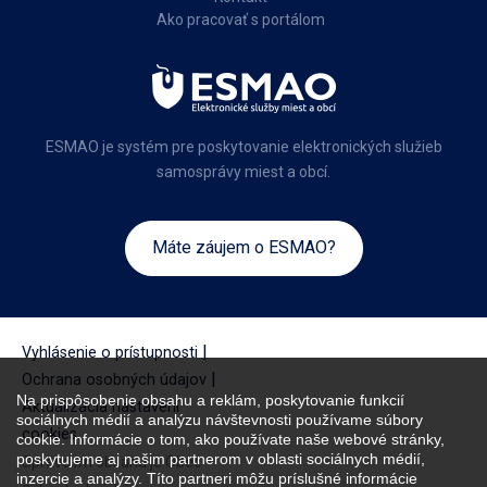
Ako pracovať s portálom
ESMAO je systém pre poskytovanie elektronických služieb
samosprávy miest a obcí.
Máte záujem o ESMAO?
|
Vyhlásenie o prístupnosti
|
Ochrana osobných údajov
Na prispôsobenie obsahu a reklám, poskytovanie funkcií
Aktualizácia nastavení
sociálnych médií a analýzu návštevnosti používame súbory
cookies
cookie. Informácie o tom, ako používate naše webové stránky,
poskytujeme aj našim partnerom v oblasti sociálnych médií,
Správcom obsahu je Obec
inzercie a analýzy. Títo partneri môžu príslušné informácie